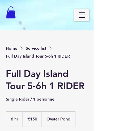
Home
Service list
Full Day Island Tour 5-6h 1 RIDER
Full Day Island
Tour 5-6h 1 RIDER
Single Rider / 1 personne
150
euros
6 hr
6
€150
Oyster Pond
h
r