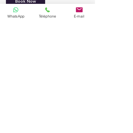
Book Now
WhatsApp
Téléphone
E-mail
Cancellation Policy
Pour annuler ou reporter, merci de nous
contacter au moins 24h à l'avance.
Contact Details
100, 97150, Av. du lagon, 97150, Sint
Maarten
+590690187747
quadsandfurious@gmail.com