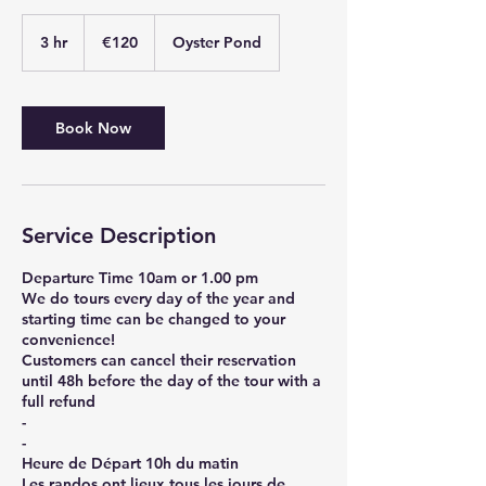
120
euros
3 hr
3
€120
Oyster Pond
h
r
Book Now
Service Description
Departure Time 10am or 1.00 pm
We do tours every day of the year and
starting time can be changed to your
convenience!
Customers can cancel their reservation
until 48h before the day of the tour with a
full refund
-
-
Heure de Départ 10h du matin
Les randos ont lieux tous les jours de